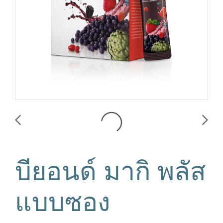
บียอนด์ มากิ พลัส
แบบซอง