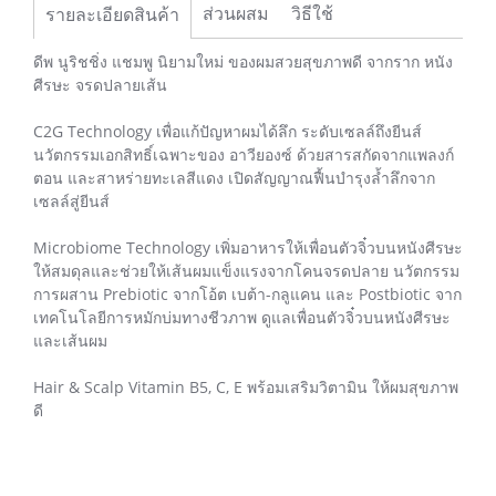
ส่วนผสม
วิธีใช้
รายละเอียดสินค้า
ดีพ นูริชชิ่ง แชมพู นิยามใหม่ ของผมสวยสุขภาพดี จากราก หนัง
ศีรษะ จรดปลายเส้น
C2G Technology เพื่อแก้ปัญหาผมได้ลึก ระดับเซลล์ถึงยีนส์
นวัตกรรมเอกสิทธิ์เฉพาะของ อาวียองซ์ ด้วยสารสกัดจากแพลงก์
ตอน และสาหร่ายทะเลสีแดง เปิดสัญญาณฟื้นบำรุงล้ำลึกจาก
เซลล์สู่ยีนส์
Microbiome Technology เพิ่มอาหารให้เพื่อนตัวจิ๋วบนหนังศีรษะ
ให้สมดุลและช่วยให้เส้นผมแข็งแรงจากโคนจรดปลาย นวัตกรรม
การผสาน Prebiotic จากโอ้ต เบต้า-กลูแคน และ Postbiotic จาก
เทคโนโลยีการหมักบ่มทางชีวภาพ ดูแลเพื่อนตัวจิ๋วบนหนังศีรษะ
และเส้นผม
Hair & Scalp Vitamin B5, C, E พร้อมเสริมวิตามิน ให้ผมสุขภาพ
ดี