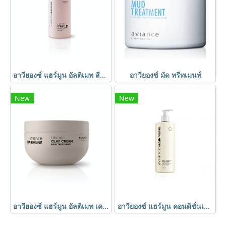
อาวียองซ์ แฮร์มูน อัลติเมท ลีฟ-อิน แฮร์ซัพพลีเมนต์
อาวียองซ์ มัด ทรีทเมนท์
New
New
อาวียองซ์ แฮร์มูน อัลติเมท เคลย์ครีม แฮร์ทรีตเมนต์
อาวียองซ์ แฮร์มูน คอนดิชั่นเนอร์