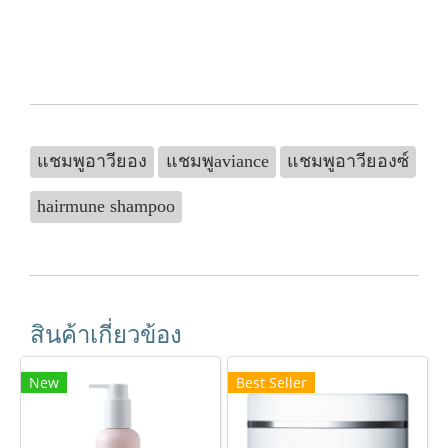
แชมพูอาวียอง
แชมพูaviance
แชมพูอาวียองซ์
hairmune shampoo
สินค้าเกี่ยวข้อง
New
Best Seller