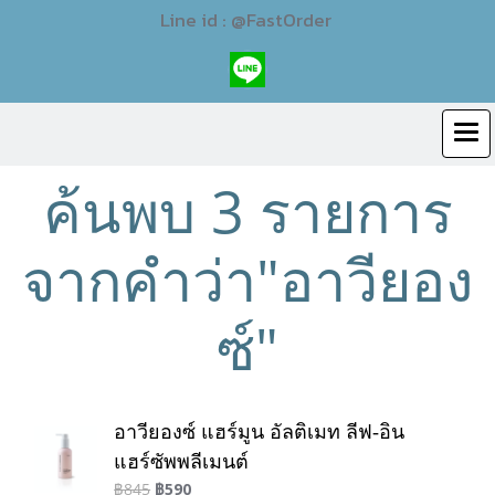
Line id : @FastOrder
ค้นพบ 3 รายการ
จากคำว่า"อาวียอง
ซ์"
อาวียองซ์ แฮร์มูน อัลติเมท ลีฟ-อิน
แฮร์ซัพพลีเมนต์
฿845
฿590