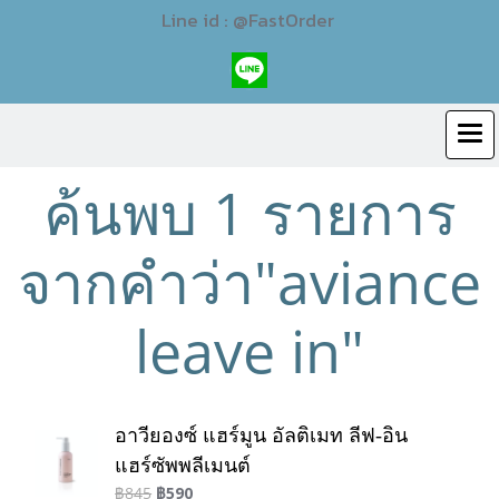
Line id : @FastOrder
ค้นพบ 1 รายการ
จากคำว่า"aviance
leave in"
อาวียองซ์ แฮร์มูน อัลติเมท ลีฟ-อิน
แฮร์ซัพพลีเมนต์
฿845
฿590